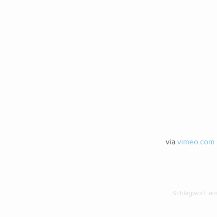
via
vimeo.com
Schlagwort:
am