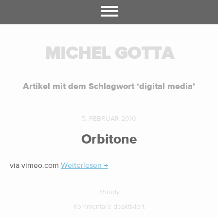
MICHEL GOTTA
Artikel mit dem Schlagwort ‘
digital media
’
5. FEBRUAR 2010
Orbitone
via vimeo.com
Weiterlesen →
Study
Kommentare deaktiviert