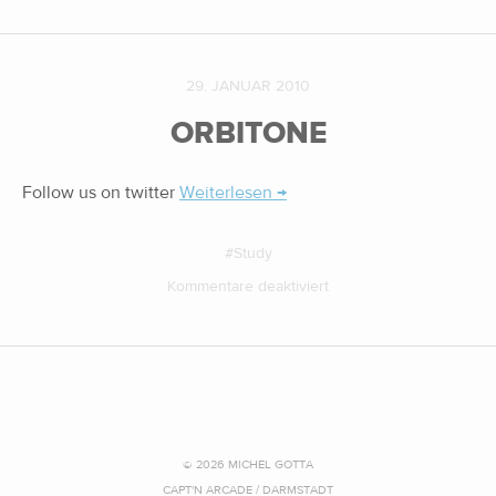
29. JANUAR 2010
ORBITONE
Follow us on twitter
Weiterlesen →
Study
Kommentare deaktiviert
© 2026 MICHEL GOTTA
CAPT'N ARCADE / DARMSTADT