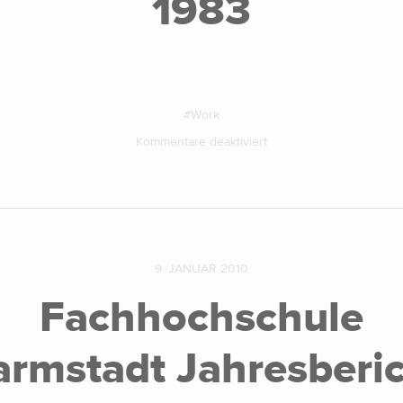
1983
Work
Kommentare deaktiviert
9. JANUAR 2010
Fachhochschule
rmstadt Jahresberi