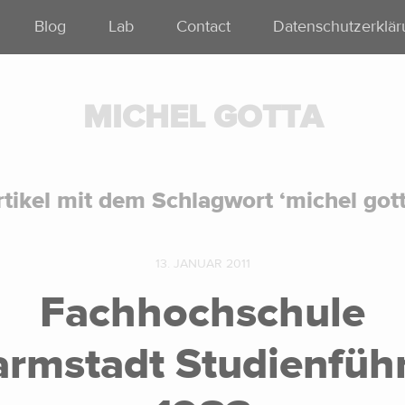
Blog
Lab
Contact
Datenschutzerklä
MICHEL GOTTA
rtikel mit dem Schlagwort ‘
michel got
13. JANUAR 2011
Fachhochschule
rmstadt Studienfüh