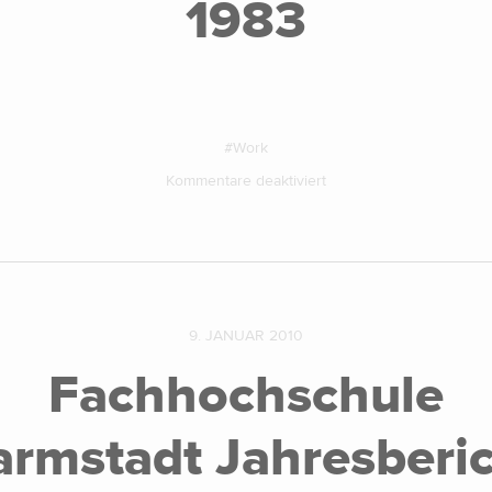
1983
Work
Kommentare deaktiviert
9. JANUAR 2010
Fachhochschule
rmstadt Jahresberi