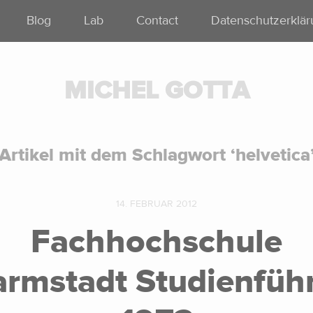
Blog
Lab
Contact
Datenschutzerklä
MICHEL GOTTA
Artikel mit dem Schlagwort ‘
helvetica
14. FEBRUAR 2012
Fachhochschule
rmstadt Studienfüh