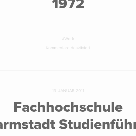
1972
Work
Kommentare deaktiviert
13. JANUAR 2011
Fachhochschule
rmstadt Studienfüh